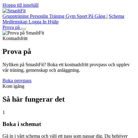
Hoppa till innehåll
Gruppträning
Personlig Träning
Gym
Sport
På Gång
|
Schema
Medlemskap
Logga In
Hjälp
Prova på
Kostnadsfritt
Prova på
Nyfiken på SmashFit? Boka ett kostnadsfritt provpass och upplev
vår träning, gemenskap och anläggning.
Boka provpass
Kom igång
Så här fungerar det
1
Boka i schemat
Gå in i vårt schema och välj ett pass som passar dig. Du behöver