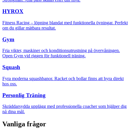
HYROX
Fitness Racing – löpning blandat med funktionella övningar. Perfekt
om du gillar mätbara resultat.
Gym
Fria vikter, maskiner och konditionsutrustning på övervåningen.
Open Gym vid riggen för funktionell träning.
Squash
Fyra moderna squashbanor. Racket och bollar finns att hyra direkt
hos oss.
Personlig Träning
Skräddarsydda upplägg med professionella coacher som hjälper dig
nå dina mål.
Vanliga frågor