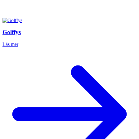
Golffys
Läs mer