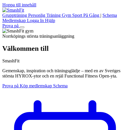
Hoppa till innehåll
Gruppträning
Personlig Träning
Gym
Sport
På Gång
|
Schema
Medlemskap
Logga In
Hjälp
Prova på
Norrköpings största träningsanläggning
Välkommen till
SmashFit
Gemenskap, inspiration och träningsglädje – med en av Sveriges
största HYROX-ytor och en rejäl Functional Fitness Open-yta.
Prova på
Köp medlemskap
Schema